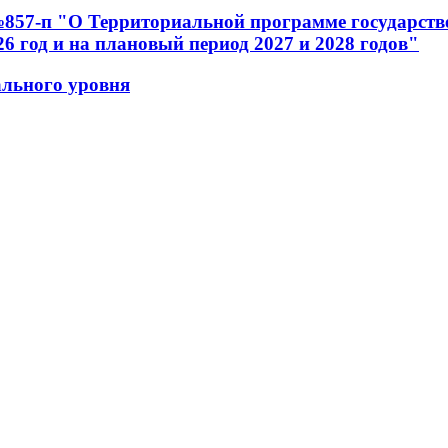
№857-п "О Территориальной программе государст
 год и на плановый период 2027 и 2028 годов"
льного уровня